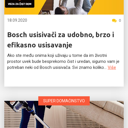
18.09.2020
0
Bosch usisivači za udobno, brzo i
efikasno usisavanje
Ako ste među onima koji uživaju u tome da im životni
prostor uvek bude besprekorno čist i uredan, sigurno vam je
potreban neki od Bosch usisivača. Svi znamo koliko...
Više
SUPER DOMAĆINSTVO