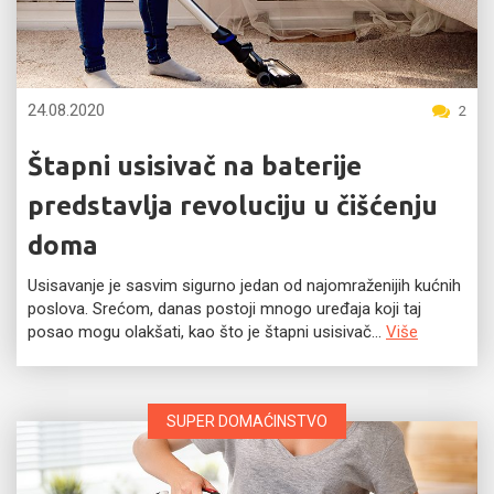
24.08.2020
2
Štapni usisivač na baterije
predstavlja revoluciju u čišćenju
doma
Usisavanje je sasvim sigurno jedan od najomraženijih kućnih
poslova. Srećom, danas postoji mnogo uređaja koji taj
posao mogu olakšati, kao što je štapni usisivač...
Više
SUPER DOMAĆINSTVO