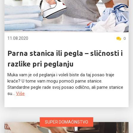
11.08.2020
0
Parna stanica ili pegla – sličnosti i
razlike pri peglanju
Muka vam je od peglanja i voleli biste da taj posao traje
kraće? U tome vam mogu pomoći parne stanice.
Standardne pegle rade svoj posao odlično, ali parne stanice
su...
Više
SUPER DOMAĆINSTVO