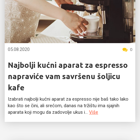
05.08.2020
0
Najbolji kućni aparat za espresso
napraviće vam savršenu šoljicu
kafe
Izabrati najbolji kućni aparat za espresso nije baš tako lako
kao što se čini, ali srećom, danas na tržištu ima sjajnih
aparata koji mogu da zadovolje ukus i...
Više