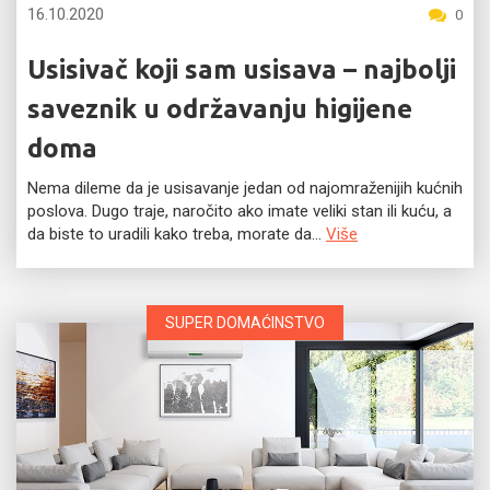
16.10.2020
0
Usisivač koji sam usisava – najbolji
saveznik u održavanju higijene
doma
Nema dileme da je usisavanje jedan od najomraženijih kućnih
poslova. Dugo traje, naročito ako imate veliki stan ili kuću, a
da biste to uradili kako treba, morate da...
Više
SUPER DOMAĆINSTVO